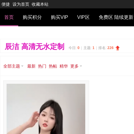
便捷
设为首页
收藏本站
首页
购买积分
购买VIP
VIP区
免费区 陆续更新
辰洁 高清无水定制
今日:
0
|
主题:
1
|
排名:
226
全部主题
最新
热门
热帖
精华
更多