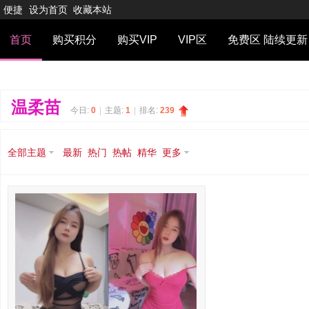
便捷
设为首页
收藏本站
首页
购买积分
购买VIP
VIP区
免费区 陆续更新
温柔苗
今日:
0
|
主题:
1
|
排名:
239
全部主题
最新
热门
热帖
精华
更多