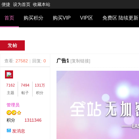
便捷
设为首页
收藏本站
首页
购买积分
购买VIP
VIP区
免费区 陆续更新
广告1
查看:
27582
|
回复:
0
[复制链接]
admin
发表于 2019-4-14 11:12:52
|
7162
7494
131万
主题
帖子
积分
管理员
积分
1311346
发消息